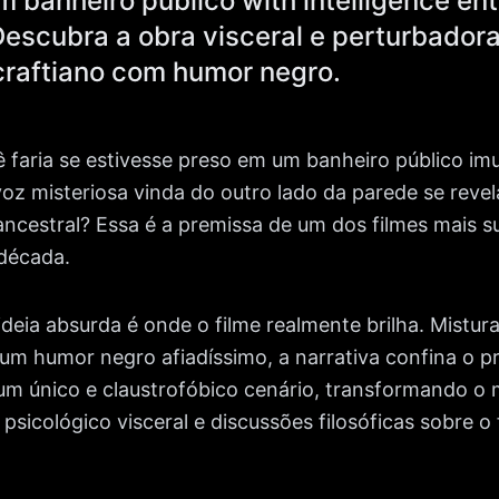
 banheiro público with intelligence en
Descubra a obra visceral e perturbador
craftiano com humor negro.
ê faria se estivesse preso em um banheiro público i
oz misteriosa vinda do outro lado da parede se rev
ncestral? Essa é a premissa de um dos filmes mais 
 década.
deia absurda é onde o filme realmente brilha. Mistur
um humor negro afiadíssimo, a narrativa confina o p
m único e claustrofóbico cenário, transformando 
 psicológico visceral e discussões filosóficas sobre o