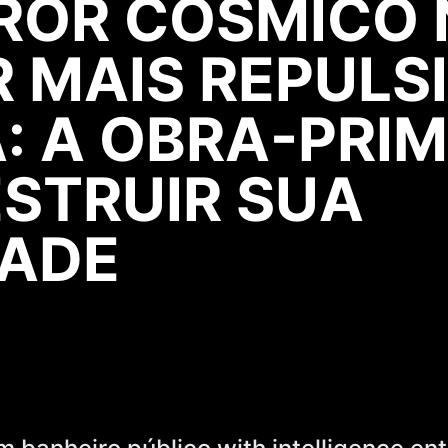
ROR CÓSMICO
 MAIS REPULS
: A OBRA-PRI
ESTRUIR SUA
DADE