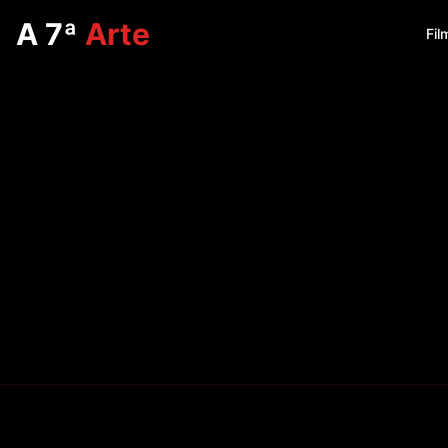
A 7ª
Arte
Fil