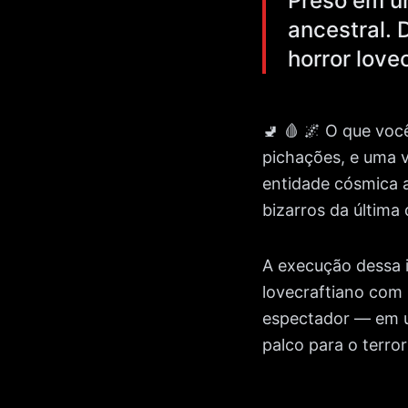
Preso em um
ancestral. 
horror love
🚽 🩸 🌌 O que voc
pichações, e uma v
entidade cósmica a
bizarros da última
A execução dessa i
lovecraftiano com 
espectador — em u
palco para o terror