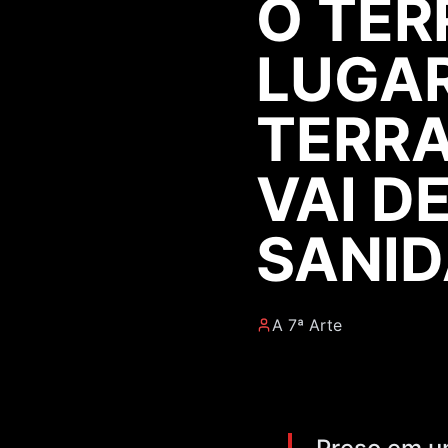
O TER
LUGAR
TERRA
VAI D
SANI
A 7ª Arte