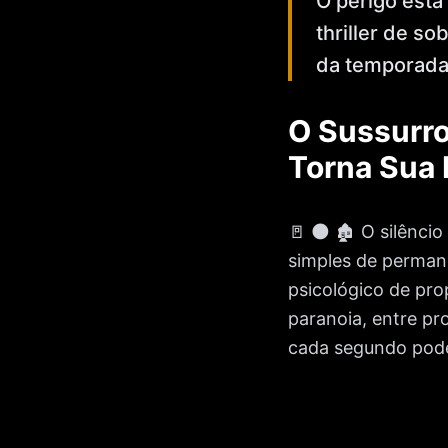
O perigo está
thriller de s
da temporada
O Sussurro
Torna Sua 
🚪 🌑 🏚️ O silênc
simples de perman
psicológico de pro
paranoia, entre p
cada segundo podem