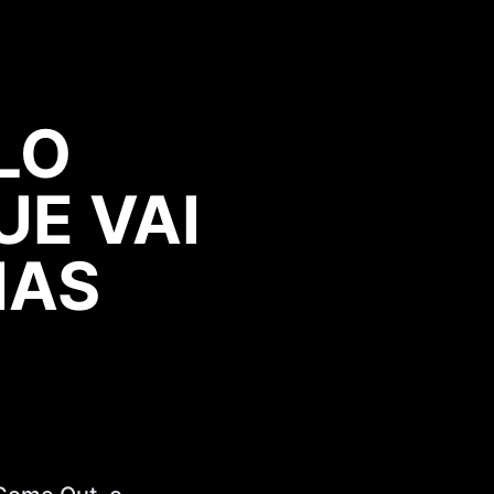
LO
E VAI
MAS