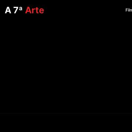
A 7ª
Arte
Fil