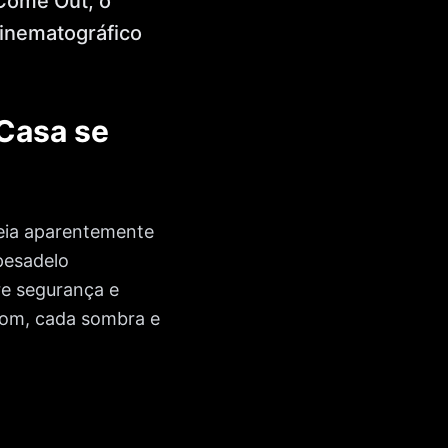
 Come Out, o
cinematográfico
Casa se
deia aparentemente
pesadelo
re segurança e
som, cada sombra e