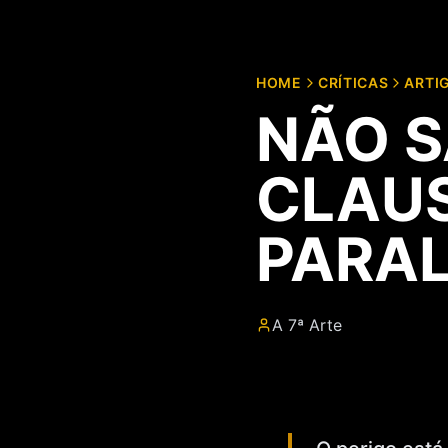
HOME
CRÍTICAS
ARTI
NÃO S
CLAUS
PARAL
A 7ª Arte